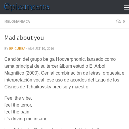
Skip to content
MELOMANIACA
0
Mad about you
BY
EPICUREA
·
AUGUST 10, 2016
Canción del grupo belga Hooverphonic, lanzado como
tema principal de su tercer álbum estudio El Arbol
Magnífico (2000). Genial combinación de letras, orquesta e
interpretación vocal, ese uso de acordes del Lago de los
Cisnes de Tchaikovsky preciso y maestro.
Feel the vibe,
feel the terror,
feel the pain,
it’s driving me insane.