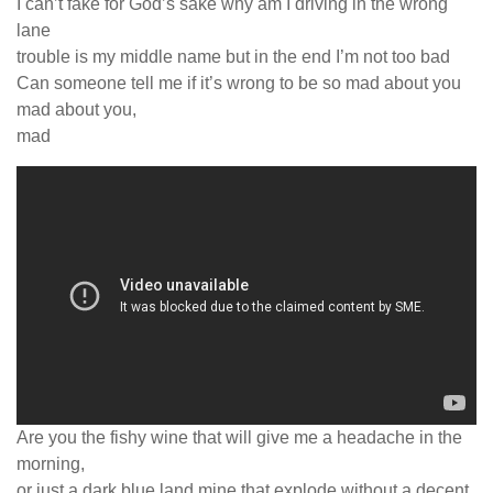
I can’t fake for God’s sake why am I driving in the wrong
lane
trouble is my middle name but in the end I’m not too bad
Can someone tell me if it’s wrong to be so mad about you
mad about you,
mad
Are you the fishy wine that will give me a headache in the
morning,
or just a dark blue land mine that explode without a decent