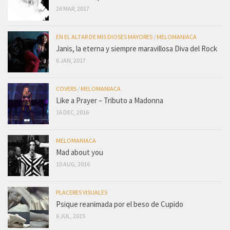
26 MAR, 2017
EN EL ALTAR DE MIS DIOSES MAYORES
/
MELOMANIACA
Janis, la eterna y siempre maravillosa Diva del Rock
6 JAN, 2017
COVERS
/
MELOMANIACA
Like a Prayer – Tributo a Madonna
16 DEC, 2016
MELOMANIACA
Mad about you
10 AUG, 2016
PLACERES VISUALES
Psique reanimada por el beso de Cupido
6 JUL, 2015