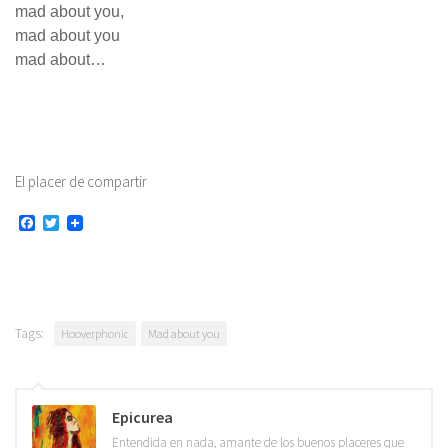
mad about you,
mad about you
mad about…
El placer de compartir
Facebook
Twitter
Tags:
Hooverphonic
Mad about you
Epicurea
Entendida en nada, amante de los buenos placeres que