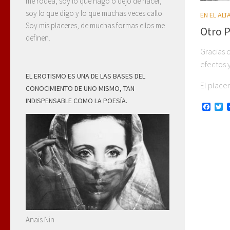
me rodea, soy lo que hago o dejo de hacer,
soy lo que digo y lo que muchas veces callo.
EN EL AL
Soy mis placeres, de muchas formas ellos me
Otro 
definen.
Gracias q
efectos y
EL EROTISMO ES UNA DE LAS BASES DEL
El place
CONOCIMIENTO DE UNO MISMO, TAN
INDISPENSABLE COMO LA POESÍA.
Face
Tw
Anaïs Nin