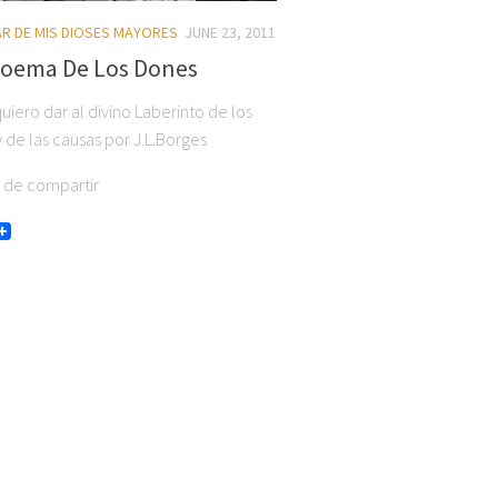
TAR DE MIS DIOSES MAYORES
JUNE 23, 2011
Poema De Los Dones
uiero dar al divino Laberinto de los
 de las causas por J.L.Borges
r de compartir
book
itter