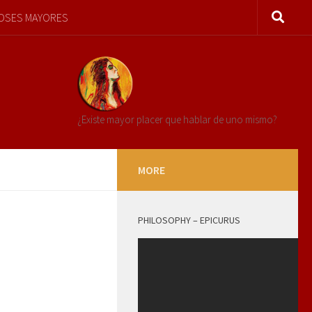
DIOSES MAYORES
¿Existe mayor placer que hablar de uno mismo?
MORE
PHILOSOPHY – EPICURUS