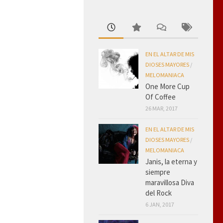
EN EL ALTAR DE MIS
DIOSES MAYORES
/
MELOMANIACA
One More Cup
Of Coffee
26 MAR, 2017
EN EL ALTAR DE MIS
DIOSES MAYORES
/
MELOMANIACA
Janis, la eterna y
siempre
maravillosa Diva
del Rock
6 JAN, 2017