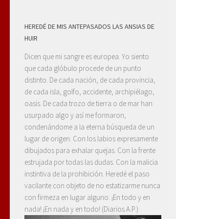
HEREDÉ DE MIS ANTEPASADOS LAS ANSIAS DE
HUIR
Dicen que mi sangre es europea. Yo siento
que cada glóbulo procede de un punto
distinto. De cada nación, de cada provincia,
de cada isla, golfo, accidente, archipiélago,
oasis. De cada trozo de tierra o de mar han
usurpado algo y así me formaron,
condenándome a la eterna búsqueda de un
lugar de origen. Con los labios expresamente
dibujados para exhalar quejas. Con la frente
estrujada por todas las dudas. Con la malicia
instintiva de la prohibición. Heredé el paso
vacilante con objeto de no estatizarme nunca
con firmeza en lugar alguno. ¡En todo y en
nada! ¡En nada y en todo! (Diarios A.P.)