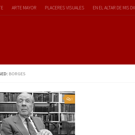
TE
ARTE MAYOR
PLACERES VISUALES
EN EL ALTAR DE MIS 
GED:
BORGES
0