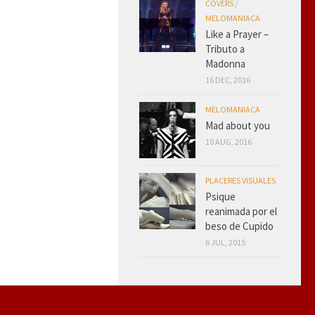
COVERS
/
MELOMANIACA
Like a Prayer –
Tributo a
Madonna
16 DEC, 2016
MELOMANIACA
Mad about you
10 AUG, 2016
PLACERES VISUALES
Psique
reanimada por el
beso de Cupido
6 JUL, 2015